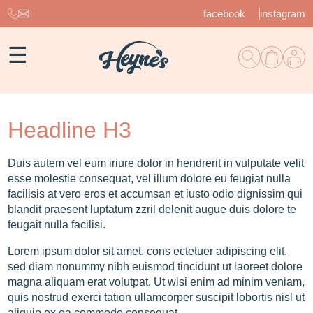
facebook
instagram
☰
Headline H3
Duis autem vel eum iriure dolor in hendrerit in vulputate velit
esse molestie consequat, vel illum dolore eu feugiat nulla
facilisis at vero eros et accumsan et iusto odio dignissim qui
blandit praesent luptatum zzril delenit augue duis dolore te
feugait nulla facilisi.
Lorem ipsum dolor sit amet, cons ectetuer adipiscing elit,
sed diam nonummy nibh euismod tincidunt ut laoreet dolore
magna aliquam erat volutpat. Ut wisi enim ad minim veniam,
quis nostrud exerci tation ullamcorper suscipit lobortis nisl ut
aliquip ex ea commodo consequat.